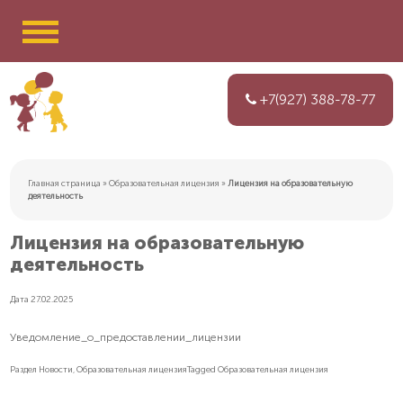
Skip
+7(927) 388-78-77
to
content
Центр логопедической помощи семьи Ключниковых
Главная страница
»
Образовательная лицензия
»
Лицензия на образовательную
деятельность
Лицензия на образовательную
деятельность
Дата
27.02.2025
Уведомление_о_предоставлении_лицензии
Раздел
Новости
,
Образовательная лицензия
Tagged
Образовательная лицензия